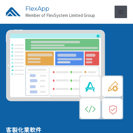
FlexApp
Member of FlexSystem Limited Group
客製化業軟件