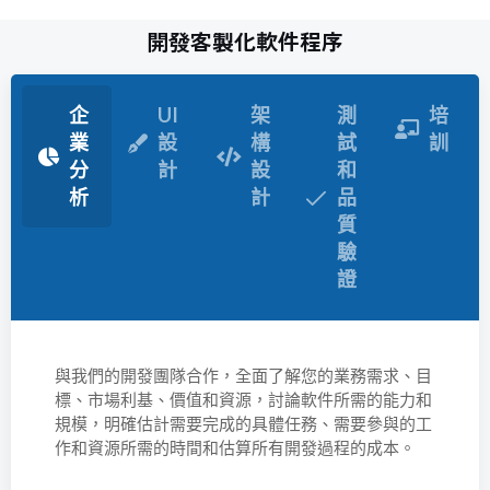
開發客製化軟件程序
企
UI
架
測
培
業
設
構
試
訓
分
計
設
和
析
計
品
質
驗
證
與我們的開發團隊合作，全面了解您的業務需求、目
標、市場利基、價值和資源，討論軟件所需的能力和
規模，明確估計需要完成的具體任務、需要參與的工
作和資源所需的時間和估算所有開發過程的成本。