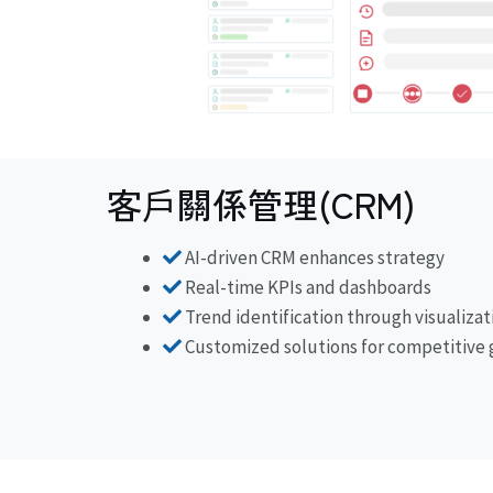
客戶關係管理(CRM)
AI-driven CRM enhances strategy
Real-time KPIs and dashboards
Trend identification through visualizat
Customized solutions for competitive