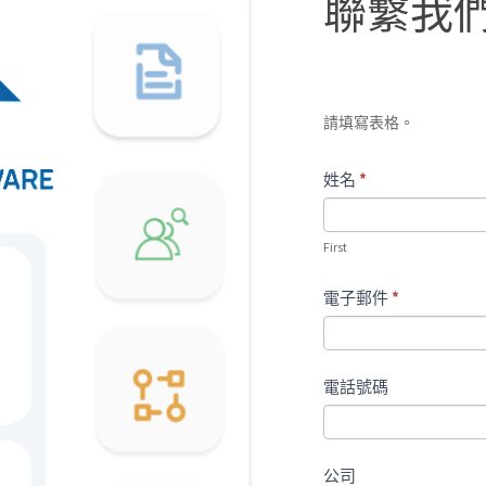
聯繫我
繫
我
們
請填寫表格。
姓名
*
First
電子郵件
*
電話號碼
公司