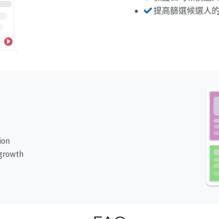
提高篩選候選人
ion
 growth