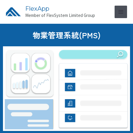
FlexApp
Member of FlexSystem Limited Group
物業管理系統(PMS)